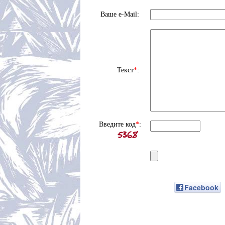
Ваше e-Mail:
Текст
*
:
Введите код
*
:
Facebook