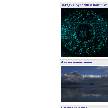
Загадки рукописи Войнича
Аномальные зоны
Шестое чувство