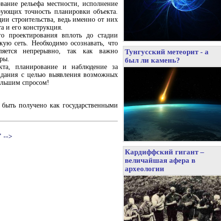
ование рельефа местности, исполнение
рующих точность планировки объекта.
дии строительства, ведь именно от них
а и его конструкция.
го проектирования вплоть до стадии
кую сеть. Необходимо осознавать, что
вляется непрерывно, так как важно
Тунгусский метеорит - а
ры.
был ли камень?
кта, планирование и наблюдение за
 здания с целью выявления возможных
ольшим спросом!
 быть получено как государственными
 -->
Кардиффский гигант –
величайшая афера в
археологии