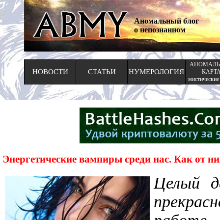
Аномальный блог
о непознанном
АНОМАЛЬ
НОВОСТИ
СТАТЬИ
НУМЕРОЛОГИЯ
КАРТ
мистические
Энергетические вампиры среди нас. Как от ни
Целый д
прекрас