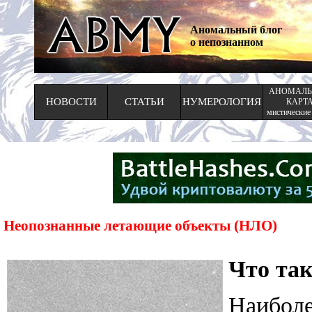
Аномальный блог
о непознанном
АНОМАЛЬ
НОВОСТИ
СТАТЬИ
НУМЕРОЛОГИЯ
КАРТ
мистические
Неопознанные летающие объекты (НЛО)
Что та
Наибол