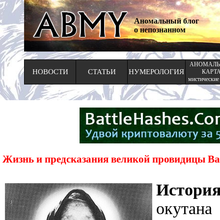
Аномальный блог
о непознанном
АНОМАЛЬ
НОВОСТИ
СТАТЬИ
НУМЕРОЛОГИЯ
КАРТ
мистические
Жизнь и предсказания великой провидицы В
Истори
окутана