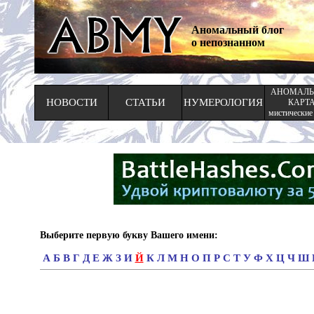
Аномальный блог
о непознанном
АНОМАЛЬ
НОВОСТИ
СТАТЬИ
НУМЕРОЛОГИЯ
КАРТ
мистические
Выберите первую букву Вашего имени:
А
Б
В
Г
Д
Е
Ж
З
И
Й
К
Л
М
Н
О
П
Р
С
Т
У
Ф
Х
Ц
Ч
Ш