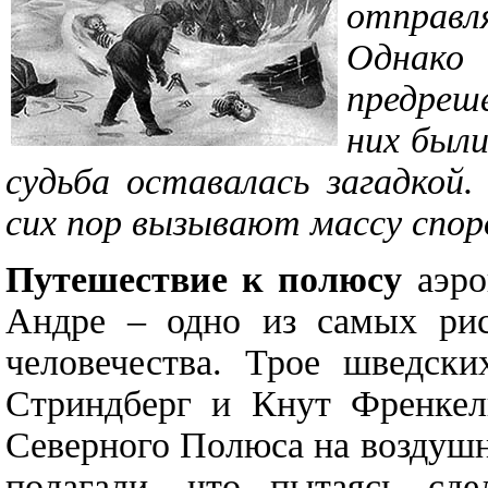
отправ
Однако
предреш
них были
судьба оставалась загадкой.
сих пор вызывают массу спо
Путешествие к полюсу
аэро
Андре – одно из самых рис
человечества. Трое шведск
Стриндберг и Кнут Френкел
Северного Полюса на воздуш
полагали, что пытаясь сд